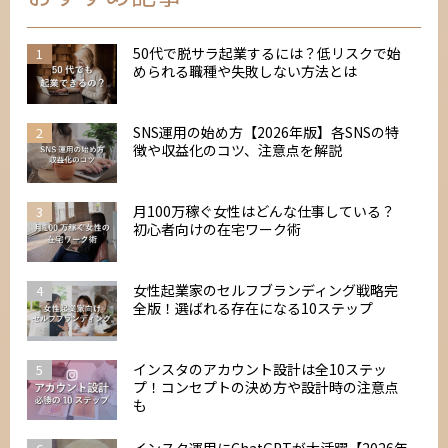
50代で脱サラ起業するには？低リスクで始
1
められる職種や失敗しない方法とは
SNS運用の始め方【2026年版】各SNSの特
2
徴や収益化のコツ、注意点を解説
月100万稼ぐ女性はどんな仕事している？
3
初心者向けの在宅ワーク術
女性起業家のセルフブランディング戦略完
4
全版！選ばれる存在になる10ステップ
インスタのアカウント設計は全10ステッ
5
プ！コンセプトの決め方や設計時の注意点
も